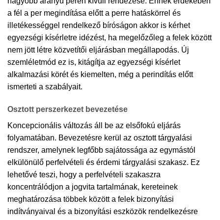
nagyobb arányú peren kívüli rendezése. Ennek érdekében
a fél a per megindítása előtt a perre hatáskörrel és
illetékességgel rendelkező bíróságon akkor is kérhet
egyezségi kísérletre idézést, ha megelőzőleg a felek között
nem jött létre közvetítői eljárásban megállapodás. Új
szemléletmód ez is, kitágítja az egyezségi kísérlet
alkalmazási körét és kiemelten, még a perindítás előtt
ismerteti a szabályait.
Osztott perszerkezet bevezetése
Koncepcionális változás áll be az elsőfokú eljárás
folyamatában. Bevezetésre kerül az osztott tárgyalási
rendszer, amelynek legfőbb sajátossága az egymástól
elkülönülő perfelvételi és érdemi tárgyalási szakasz. Ez
lehetővé teszi, hogy a perfelvételi szakaszra
koncentrálódjon a jogvita tartalmának, kereteinek
meghatározása többek között a felek bizonyítási
indítványaival és a bizonyítási eszközök rendelkezésre