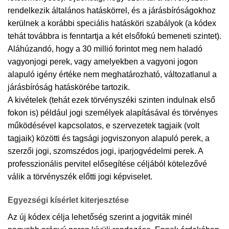
rendelkezik általános hatáskörrel, és a járásbíróságokhoz
kerülnek a korábbi speciális hatásköri szabályok (a kódex
tehát továbbra is fenntartja a két elsőfokú bemeneti szintet).
Aláhúzandó, hogy a 30 millió forintot meg nem haladó
vagyonjogi perek, vagy amelyekben a vagyoni jogon
alapuló igény értéke nem meghatározható, változatlanul a
járásbíróság hatáskörébe tartozik.
A kivételek (tehát ezek törvényszéki szinten indulnak első
fokon is) például jogi személyek alapításával és törvényes
működésével kapcsolatos, e szervezetek tagjaik (volt
tagjaik) közötti és tagsági jogviszonyon alapuló perek, a
szerzői jogi, szomszédos jogi, iparjogvédelmi perek. A
professzionális pervitel elősegítése céljából kötelezővé
válik a törvényszék előtti jogi képviselet.
Egyezségi kísérlet kiterjesztése
Az új kódex célja lehetőség szerint a jogviták minél