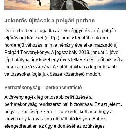
Jelentős újítások a polgári perben
Decemberben elfogadta az Országgyűlés az új polgári
eljárásjogi kódexet (új Pp.), amely legalább akkora
horderejű változás, mint a néhány éve alkalmazandó új
Polgári Törvénykönyv. A jogszabály 2018. január 1-jével
lép hatályba, így közel egy éves felkészülési időt biztosít a
jogalkalmazó számára. Az alábbiakban a legfontosabb
változásokat foglaljuk össze közérthető módon.
Perhatékonyság – perkoncentráció
A törvény egyik legfontosabb célkitűzése a
perhatékonyság rendszerszintű biztosítása. Ez azt jelenti,
hogy – lehetőség szerint – törekedni kell arra, hogy a
jogvita egy tárgyaláson elbírálható legyen. Ehhez
elengedhetetlen az ügy eldöntéséhez szükséges