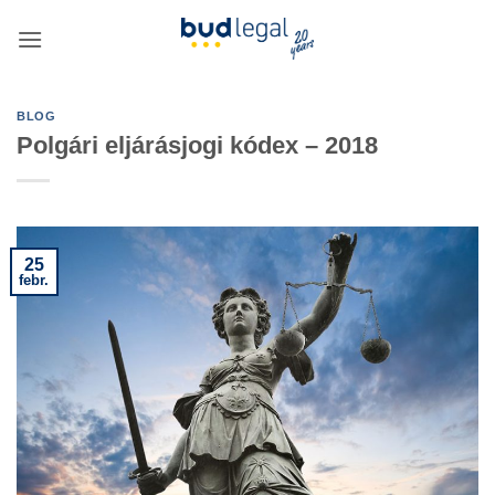
Skip
to
content
BLOG
Polgári eljárásjogi kódex – 2018
25
febr.