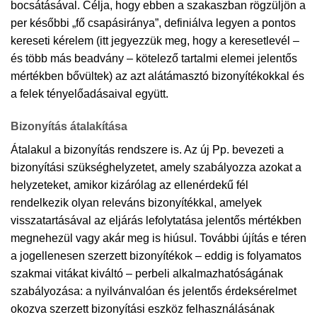
bocsátásával. Célja, hogy ebben a szakaszban rögzüljön a
per későbbi „fő csapásiránya”, definiálva legyen a pontos
kereseti kérelem (itt jegyezzük meg, hogy a keresetlevél –
és több más beadvány – kötelező tartalmi elemei jelentős
mértékben bővültek) az azt alátámasztó bizonyítékokkal és
a felek tényelőadásaival együtt.
Bizonyítás átalakítása
Átalakul a bizonyítás rendszere is. Az új Pp. bevezeti a
bizonyítási szükséghelyzetet, amely szabályozza azokat a
helyzeteket, amikor kizárólag az ellenérdekű fél
rendelkezik olyan releváns bizonyítékkal, amelyek
visszatartásával az eljárás lefolytatása jelentős mértékben
megnehezül vagy akár meg is hiúsul. További újítás e téren
a jogellenesen szerzett bizonyítékok – eddig is folyamatos
szakmai vitákat kiváltó – perbeli alkalmazhatóságának
szabályozása: a nyilvánvalóan és jelentős érdeksérelmet
okozva szerzett bizonyítási eszköz felhasználásának