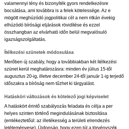
valamennyi tény és bizonyíték gyors rendelkezésre
bocsátása, ami továbbra is a felek kötelessége. Az e
mögött meghúzódó jogpolitikai cél a nem ritkán évekig
elhúzódó bírósági eljárások rövidítése és ezzel
összhangban az elvárható időn belül megvalósuló
igazságszolgáltatás.
Ítélkezési szünetek módosulása
Merőben új szabály, hogy a továbbiakban két ítélkezési
szünet kerül meghatározásra: minden év július 15-től
augusztus 20-ig, illetve december 24-től január 1-ig terjedő
időszakra a bíróság nem tűzhet ki tárgyalást.
Hatásköri változások és kötelező jogi képviselet
A hatáskört érintő szabályozás feladata és célja a per
helyes szinten történő megindulásának biztosítása
(emlékeztetőül: az illetékesség a területi elrendezés
letéteményese). Újdonság, hogy ezen túl a törvényszék