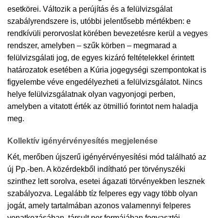
esetkörei. Változik a perújítás és a felülvizsgálat
szabályrendszere is, utóbbi jelentősebb mértékben: e
rendkívüli perorvoslat körében bevezetésre kerül a vegyes
rendszer, amelyben – szűk körben – megmarad a
felülvizsgálati jog, de egyes kizáró feltételekkel érintett
határozatok esetében a Kúria jogegységi szempontokat is
figyelembe véve engedélyezheti a felülvizsgálatot. Nincs
helye felülvizsgálatnak olyan vagyonjogi perben,
amelyben a vitatott érték az ötmillió forintot nem haladja
meg.
Kollektív igényérvényesítés megjelenése
Két, merőben újszerű igényérvényesítési mód található az
új Pp.-ben. A közérdekből indítható per törvényszéki
szinthez lett sorolva, esetei ágazati törvényekben lesznek
szabályozva. Legalább tíz felperes egy vagy több olyan
jogát, amely tartalmában azonos valamennyi felperes
vonatkozásában, társult per formájában fogyasztói