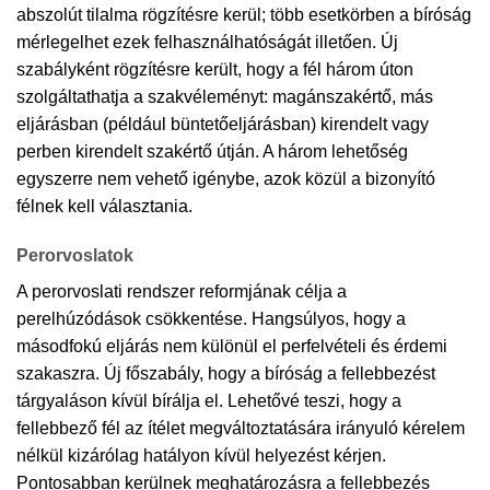
abszolút tilalma rögzítésre kerül; több esetkörben a bíróság
mérlegelhet ezek felhasználhatóságát illetően. Új
szabályként rögzítésre került, hogy a fél három úton
szolgáltathatja a szakvéleményt: magánszakértő, más
eljárásban (például büntetőeljárásban) kirendelt vagy
perben kirendelt szakértő útján. A három lehetőség
egyszerre nem vehető igénybe, azok közül a bizonyító
félnek kell választania.
Perorvoslatok
A perorvoslati rendszer reformjának célja a
perelhúzódások csökkentése. Hangsúlyos, hogy a
másodfokú eljárás nem különül el perfelvételi és érdemi
szakaszra. Új főszabály, hogy a bíróság a fellebbezést
tárgyaláson kívül bírálja el. Lehetővé teszi, hogy a
fellebbező fél az ítélet megváltoztatására irányuló kérelem
nélkül kizárólag hatályon kívül helyezést kérjen.
Pontosabban kerülnek meghatározásra a fellebbezés