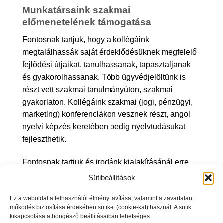
Munkatársaink szakmai
előmenetelének támogatása
Fontosnak tartjuk, hogy a kollégáink
megtalálhassák saját érdeklődésüknek megfelelő
fejlődési útjaikat, tanulhassanak, tapasztaljanak
és gyakorolhassanak. Több ügyvédjelöltünk is
részt vett szakmai tanulmányúton, szakmai
gyakorlaton. Kollégáink szakmai (jogi, pénzügyi,
marketing) konferenciákon vesznek részt, angol
nyelvi képzés keretében pedig nyelvtudásukat
fejleszthetik.
Fontosnak tartjuk és irodánk kialakításánál erre
nagy hangsúlyt fektettünk, hogy modern, vidám,
Sütibeállítások
ugyanakkor egészséges környezetben töltsük el a
Ez a weboldal a felhasználói élmény javítása, valamint a zavartalan
dolgos munkanapokat.
működés biztosítása érdekében sütiket (cookie-kat) használ. A sütik
kikapcsolása a böngésző beállításaiban lehetséges.