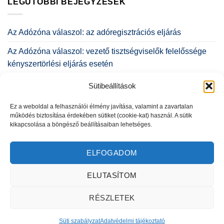
LEGUTÓBBI BEJEGYZÉSEK
Az Adózóna válaszol: az adóregisztrációs eljárás
Az Adózóna válaszol: vezető tisztségviselők felelőssége
kényszertörlési eljárás esetén
Az Adózóna válaszol: a társasházi építményi jog
Sütibeállítások
Az Adózóna válaszol: az építményi jogról röviden
Ez a weboldal a felhasználói élmény javítása, valamint a zavartalan
működés biztosítása érdekében sütiket (cookie-kat) használ. A sütik
Heuréka! Az Adózóna podcastsorozata – 32. rész:
kikapcsolása a böngésző beállításaiban lehetséges.
taggyűlési, társasági jogviták
ELFOGADOM
ELUTASÍTOM
RÉSZLETEK
Adatvédelmi tájékoztató
|
Másolatkészítési szabályzat
|
Impresszum
Süti szabályzat
Adatvédelmi tájékoztató