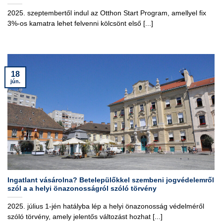
2025. szeptembertől indul az Otthon Start Program, amellyel fix
3%-os kamatra lehet felvenni kölcsönt első [...]
18
jún.
Ingatlant vásárolna? Betelepülőkkel szembeni jogvédelemről
szól a a helyi önazonosságról szóló törvény
2025. július 1-jén hatályba lép a helyi önazonosság védelméről
szóló törvény, amely jelentős változást hozhat [...]