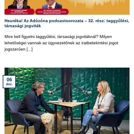
Heuréka! Az Adózóna podcastsorozata – 32. rész: taggyűlési,
társasági jogviták
Mire kell figyelni taggyűlési, társasági jogvitáknál? Milyen
lehetőségei vannak az ügyvezetőnek az iratbetekintési jogot
jogszerűen [...]
06
dec.