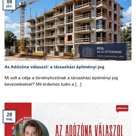
08
jún.
Az Adózóna válaszol: a társasházi építményi jog
Mi volt a célja a törvényhozónak a társasházi építményi jog
bevezetésével? Mit érdemes tudni a [...]
28
máj.