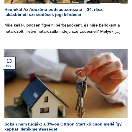
Heuréka! Az Adózóna podcastsorozata – 34. rész:
lakásbérleti szerződések jogi kérdései
Mire kell különösen figyelni bérbeadóként, és mire bérlőként a
határozott, illetve határozatlan idejű szerződésnél? Melyek [...]
13
aug.
Sokan nem tudják: a 3%-os Otthon Start kölcsön mellé így
kaphat illetékmentességet