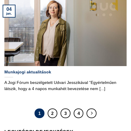
04
jan.
Munkajogi aktualitások
A Jogi Fórum beszélgetett Udvari Jesszikával “Egyértelműen
látszik, hogy a 4 napos munkahét bevezetése nem [...]
1
2
3
4