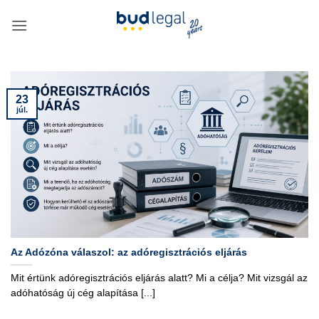
Skip
to
content
23
júl.
Az Adózóna válaszol: az adóregisztrációs eljárás
Mit értünk adóregisztrációs eljárás alatt? Mi a célja? Mit vizsgál az
adóhatóság új cég alapítása [...]