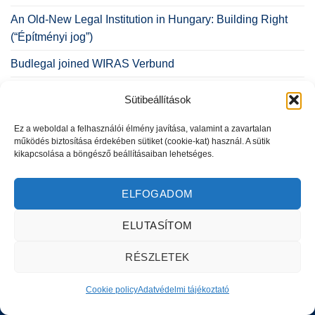
An Old-New Legal Institution in Hungary: Building Right
(“Építményi jog”)
Budlegal joined WIRAS Verbund
Our lawyer on the Business Women’s Network team
Sütibeállítások
Ez a weboldal a felhasználói élmény javítása, valamint a zavartalan
működés biztosítása érdekében sütiket (cookie-kat) használ. A sütik
kikapcsolása a böngésző beállításaiban lehetséges.
Adatvédelmi tájékoztató
|
Másolatkészítési szabályzat
|
ELFOGADOM
Impresszum
Copyright 2026 © BUD-LEGAL - Powered by
WebAriel
ELUTASÍTOM
RÉSZLETEK
Cookie policy
Adatvédelmi tájékoztató