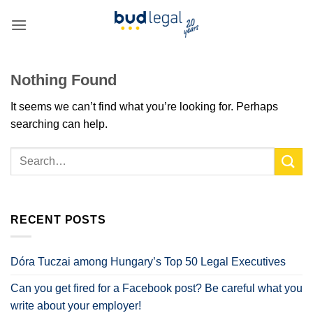
Skip
to
content
Nothing Found
It seems we can’t find what you’re looking for. Perhaps
searching can help.
RECENT POSTS
Dóra Tuczai among Hungary’s Top 50 Legal Executives
Can you get fired for a Facebook post? Be careful what you
write about your employer!