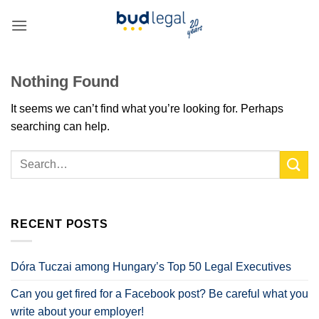
Skip
to
content
Nothing Found
It seems we can’t find what you’re looking for. Perhaps
searching can help.
RECENT POSTS
Dóra Tuczai among Hungary’s Top 50 Legal Executives
Can you get fired for a Facebook post? Be careful what you
write about your employer!