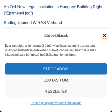
An Old-New Legal Institution in Hungary: Building Right
(“Építményi jog”)
Budlegal joined WIRAS Verbund
Our lawyer on the Business Women’s Network team
Sütibeállítások
Ez a weboldal a felhasználói élmény javítása, valamint a zavartalan
működés biztosítása érdekében sütiket (cookie-kat) használ. A sütik
kikapcsolása a böngésző beállításaiban lehetséges.
Adatvédelmi tájékoztató
|
Másolatkészítési szabályzat
|
ELFOGADOM
Impresszum
Copyright 2026 © BUD-LEGAL - Powered by
WebAriel
ELUTASÍTOM
RÉSZLETEK
Cookie policy
Adatvédelmi tájékoztató