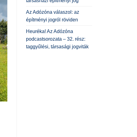
társasházi építményi jog
Az Adózóna válaszol: az
építményi jogról röviden
Heuréka! Az Adózóna
podcastsorozata – 32. rész:
taggyűlési, társasági jogviták