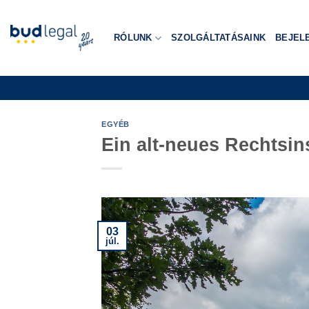
Skip
to
RÓLUNK
SZOLGÁLTATÁSAINK
BEJEL
content
EGYÉB
Ein alt-neues Rechtsin
03
júl.