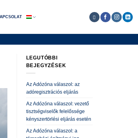
APCSOLAT
LEGUTÓBBI
BEJEGYZÉSEK
Az Adózóna válaszol: az
adóregisztrációs eljárás
Az Adózóna válaszol: vezető
tisztségviselők felelőssége
kényszertörlési eljárás esetén
Az Adózóna válaszol: a