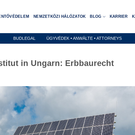
ENTŐVÉDELEM
NEMZETKÖZI HÁLÓZATOK
BLOG
KARRIER
K
BUDLEGAL ÜGYVÉDEK • ANWÄLTE • ATTORNEYS
stitut in Ungarn: Erbbaurecht