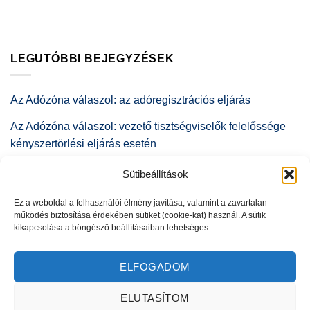
LEGUTÓBBI BEJEGYZÉSEK
Az Adózóna válaszol: az adóregisztrációs eljárás
Az Adózóna válaszol: vezető tisztségviselők felelőssége
kényszertörlési eljárás esetén
Az Adózóna válaszol: a társasházi építményi jog
Sütibeállítások
Az Adózóna válaszol: az építményi jogról röviden
Ez a weboldal a felhasználói élmény javítása, valamint a zavartalan
működés biztosítása érdekében sütiket (cookie-kat) használ. A sütik
Heuréka! Az Adózóna podcastsorozata – 32. rész:
kikapcsolása a böngésző beállításaiban lehetséges.
taggyűlési, társasági jogviták
ELFOGADOM
ELUTASÍTOM