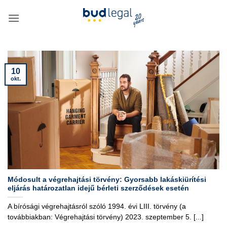
Skip
to
content
10
okt.
Módosult a végrehajtási törvény: Gyorsabb lakáskiürítési
eljárás határozatlan idejű bérleti szerződések esetén
A bírósági végrehajtásról szóló 1994. évi LIII. törvény (a
továbbiakban: Végrehajtási törvény) 2023. szeptember 5. [...]