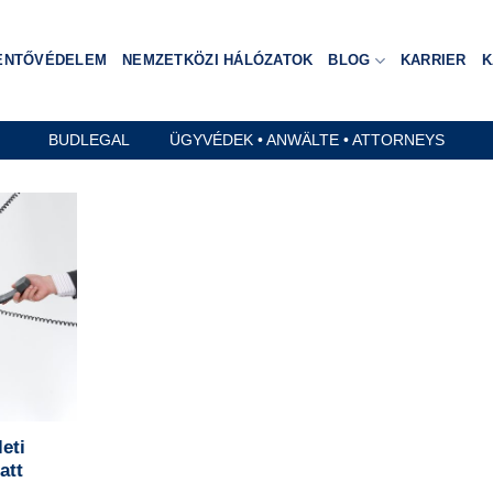
ENTŐVÉDELEM
NEMZETKÖZI HÁLÓZATOK
BLOG
KARRIER
K
BUDLEGAL ÜGYVÉDEK • ANWÄLTE • ATTORNEYS
eti
att