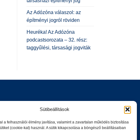
társasházi építményi jog
Az Adózóna válaszol: az
építményi jogról röviden
Heuréka! Az Adózóna
podcastsorozata – 32. rész:
taggyűlési, társasági jogviták
Sütibeállítások
l a felhasználói élmény javítása, valamint a zavartalan működés biztosítása
tiket (cookie-kat) használ. A sütik kikapcsolása a böngésző beállításaiban