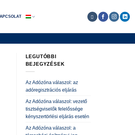
APCSOLAT
LEGUTÓBBI
BEJEGYZÉSEK
Az Adózóna válaszol: az
adóregisztrációs eljárás
Az Adózóna válaszol: vezető
tisztségviselők felelőssége
kényszertörlési eljárás esetén
Az Adózóna válaszol: a