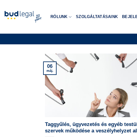
Skip
to
RÓLUNK
SZOLGÁLTATÁSAINK
BEJEL
content
06
máj.
Taggyűlés, ügyvezetés és egyéb testül
szervek működése a veszélyhelyzet al