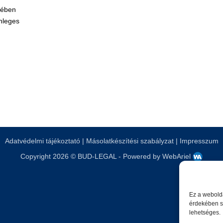
tében
nleges
Adatvédelmi tájékoztató
|
Másolatkészítési szabályzat
|
Impresszum
Copyright 2026 © BUD-LEGAL - Powered by
WebAriel
Ez a webolda
érdekében sü
lehetséges.