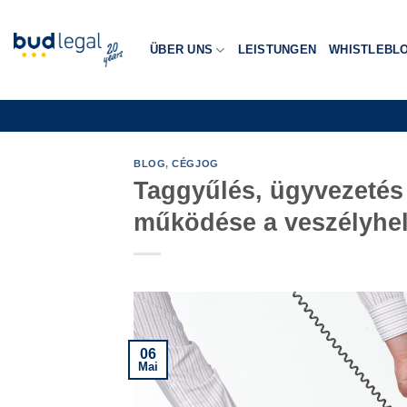
Zum
Inhalt
ÜBER UNS
LEISTUNGEN
WHISTLEBL
springen
BLOG
,
CÉGJOG
Taggyűlés, ügyvezetés 
működése a veszélyhely
06
Mai