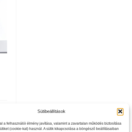
trum
Sütibeállítások
l a felhasználói élmény javítása, valamint a zavartalan működés biztosítása
tiket (cookie-kat) használ. A sütik kikapcsolása a böngésző beállításaiban