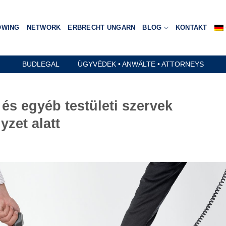
OWING
NETWORK
ERBRECHT UNGARN
BLOG
KONTAKT
BUDLEGAL ÜGYVÉDEK • ANWÄLTE • ATTORNEYS
és egyéb testületi szervek
zet alatt