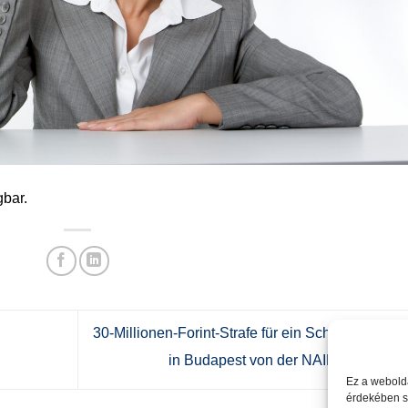
gbar.
30-Millionen-Forint-Strafe für ein Schönheitszen
in Budapest von der NAIH verhängt
Ez a webolda
érdekében sü