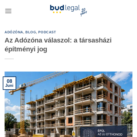
Zum
Inhalt
springen
ADÓZÓNA
,
BLOG
,
PODCAST
Az Adózóna válaszol: a társasházi
építményi jog
08
Juni