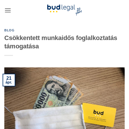
Skip
to
content
BLOG
Csökkentett munkaidős foglalkoztatás
támogatása
21
ápr.