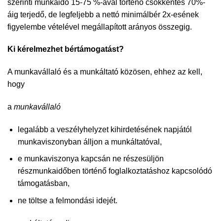
szerinti munkaidő 15-75 %-ával történő csökkentés 70%-
áig terjedő, de legfeljebb a nettó minimálbér 2x-esének
figyelembe vételével megállapított arányos összegig.
Ki kérelmezhet bértámogatást?
A munkavállaló és a munkáltató közösen, ehhez az kell,
hogy
a
munkavállaló
legalább a veszélyhelyzet kihirdetésének napjától
munkaviszonyban álljon a munkáltatóval,
e munkaviszonya kapcsán ne részesüljön
részmunkaidőben történő foglalkoztatáshoz kapcsolódó
támogatásban,
ne töltse a felmondási idejét.