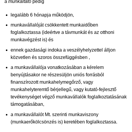
a
munkáltató
pedig
legalább 6 hónapja működjön,
munkavállalóját csökkentett munkaidőben
foglalkoztassa (ideértve a távmunkát és az otthoni
munkavégzést is) és
ennek gazdasági indoka a veszélyhelyzettel álljon
közvetlen és szoros összefüggésben ,
a munkavállalója vonatkozásában a kérelem
benyújtásakor ne részesüljön uniós forrásból
finanszírozott munkahelymegőrző, vagy
munkahelyteremtő bérjellegű, vagy kutató-fejlesztő
tevékenységet végző munkavállalók foglalkoztatásának
támogatásában,
a munkavállalót Mt. szerinti munkaviszony
(munkaerőkölcsönzés is) keretében foglalkoztassa.