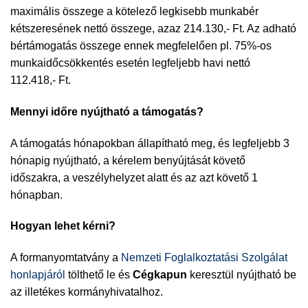
maximális összege a kötelező legkisebb munkabér
kétszeresének nettó összege, azaz 214.130,- Ft. Az adható
bértámogatás összege ennek megfelelően pl. 75%-os
munkaidőcsökkentés esetén legfeljebb havi nettó
112.418,- Ft.
Mennyi időre nyújtható a támogatás?
A támogatás hónapokban állapítható meg, és legfeljebb 3
hónapig nyújtható, a kérelem benyújtását követő
időszakra, a veszélyhelyzet alatt és az azt követő 1
hónapban.
Hogyan lehet kérni?
A formanyomtatvány a
Nemzeti Foglalkoztatási Szolgálat
honlapjáról
tölthető le és
Cégkapun
keresztül nyújtható be
az illetékes kormányhivatalhoz.