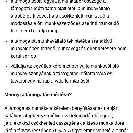
a támogatással együtt a munkabér összege a
támogatás időtartama alatt eléri a munkavállaló
alapbérét, kivéve, ha a csökkentett munkaidő a
módosítás előtti munkaszerződés szerinti munkaidő
felét nem haladja meg,
a támogatott munkavállaló tekintetében rendkívüli
munkaidőben történő munkavégzés elrendelésére nem
kerül sor, és
vállalja az együttes kérelmet benyújtó munkavállaló
munkaviszonyának a támogatás időtartamára és
további egy hónapig való fenntartását.
Mennyi a támogatás mértéke?
A támogatás mértéke a kérelem benyújtásának napján
hatályos alapbér személyi jövedelemadó-előleggel,
járulékokkal csökkentett összegének a kieső munkaidőre
járó arányos részének 70%-a. A figyelembe vehető alapbér